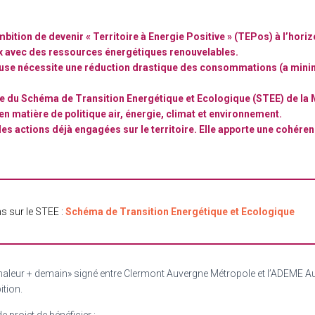
ition de devenir « Territoire à Energie Positive » (TEPos) à l’hori
ux avec des ressources énergétiques renouvelables.
use nécessite une réduction drastique des consommations (a minima
e du Schéma de Transition Energétique et Ecologique (STEE) de la Mé
 en matière de politique air, énergie, climat et environnement.
es actions déjà engagées sur le territoire. Elle apporte une cohére
s sur le STEE :
Schéma de Transition Energétique et Ecologique
« Chaleur + demain» signé entre Clermont Auvergne Métropole et l’ADEME
tion.