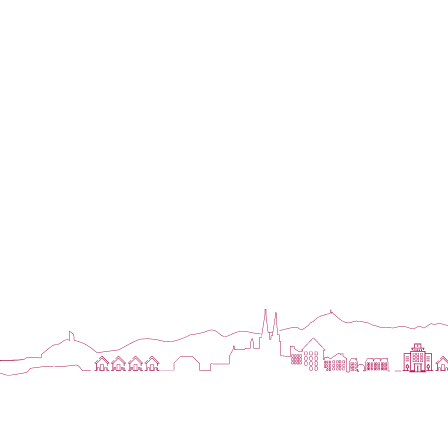
chaleur+
demain