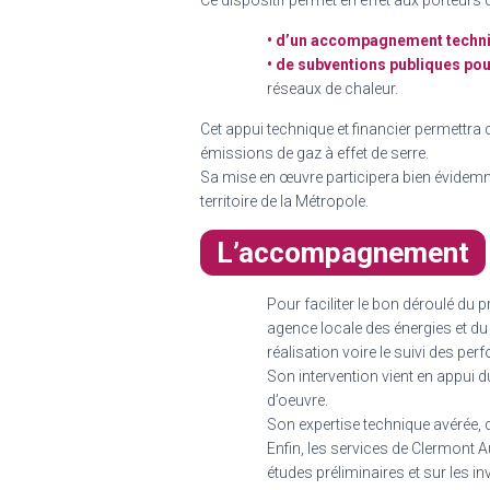
Ce dispositif permet en effet aux porteurs d
• d’un accompagnement techniq
• de subventions publiques pou
réseaux de chaleur.
Cet appui technique et financier permettra
émissions de gaz à effet de serre.
Sa mise en œuvre participera bien évidemme
territoire de la Métropole.
L’accompagnement
Pour faciliter le bon déroulé du
agence locale des énergies et du
réalisation voire le suivi des pe
Son intervention vient en appui 
d’oeuvre.
Son expertise technique avérée, 
Enfin, les services de Clermont A
études préliminaires et sur les i