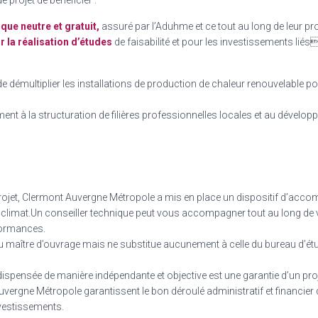
e projet de bénéficier :
ue neutre et gratuit,
assuré par l’Aduhme et ce tout au long de leur proj
r la réalisation d’études
de faisabilité et pour les investissements liés
 de démultiplier les installations de production de chaleur renouvelable 
nt à la structuration de filières professionnelles locales et au dévelo
 projet, Clermont Auvergne Métropole a mis en place un dispositif d’acc
 climat.Un conseiller technique peut vous accompagner tout au long de vo
rformances.
du maître d’ouvrage mais ne substitue aucunement à celle du bureau d’étu
dispensée de manière indépendante et objective est une garantie d’un pro
uvergne Métropole garantissent le bon déroulé administratif et financier 
nvestissements.