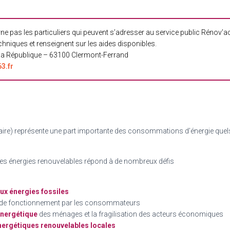
ne pas les particuliers qui peuvent s’adresser au service public Rénov’act
hniques et renseignent sur les aides disponibles.
 la République – 63100 Clermont-Ferrand
3.fr
aire) représente une part importante des consommations d’énergie quels
 des énergies renouvelables répond à de nombreux défis
ux énergies fossiles
de fonctionnement par les consommateurs
 énergétique
des ménages et la fragilisation des acteurs économiques
énergétiques renouvelables locales